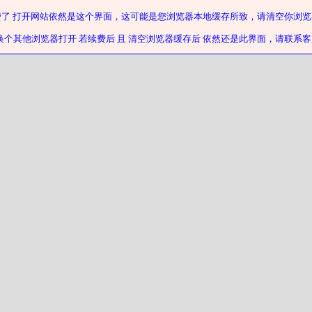
费了 打开网站依然是这个界面，这可能是您浏览器本地缓存所致，请清空你浏览
换个其他浏览器打开 若续费后 且 清空浏览器缓存后 依然还是此界面，请联系