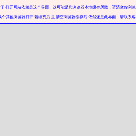
费了 打开网站依然是这个界面，这可能是您浏览器本地缓存所致，请清空你浏览
换个其他浏览器打开 若续费后 且 清空浏览器缓存后 依然还是此界面，请联系