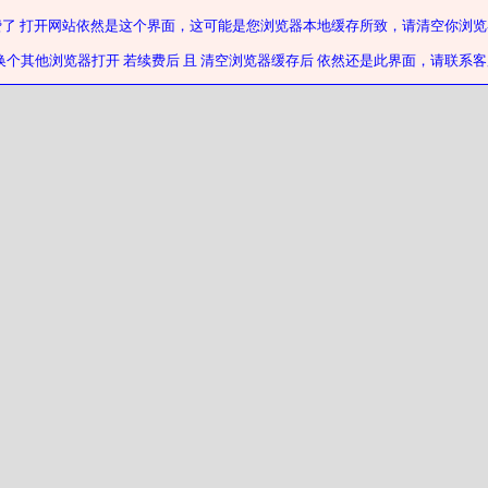
费了 打开网站依然是这个界面，这可能是您浏览器本地缓存所致，请清空你浏览
换个其他浏览器打开 若续费后 且 清空浏览器缓存后 依然还是此界面，请联系